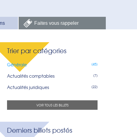
ns
Faites vous rappeler
Trier par catégories
Générale
(45)
Actualités comptables
(7)
Actualités juridiques
(22)
VOIR TOUS LES BILLETS
Derniers billets postés