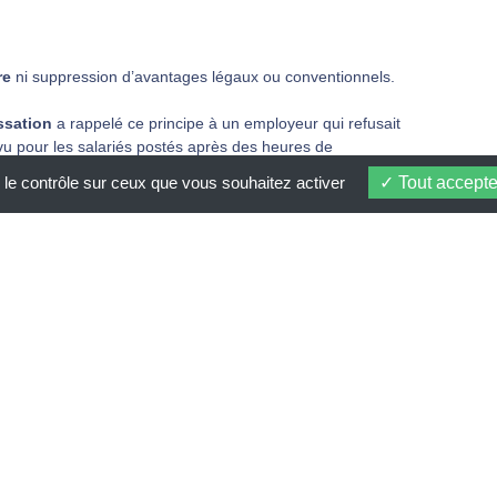
re
ni suppression d’avantages légaux ou conventionnels.
ssation
a rappelé ce principe à un employeur qui refusait
u pour les salariés postés après des heures de
 le contrôle sur ceux que vous souhaitez activer
Tout accepte
ussi après l’exercice de fonctions représentatives
.
 repos
que s’il avait travaillé sur son poste habituel.
ce normale
, sans distinction.
re activité professionnelle et mandat représentatif.
 minutes rémunérée
s’applique après
8 heures
ste classique.
oits des représentants du personnel
.
 le
dialogue social en entreprise
.