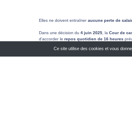
Elles ne doivent entraîner
aucune perte de salai
Dans une décision du
4 juin 2025
, la
Cour de ca
d’accorder le
repos quotidien de 16 heures
prév
délégation.
Ce site utilise des cookies et vous donne
Les juges ont confirmé que ce repos s’applique
a
Ainsi, le salarié doit bénéficier du
même temps de
Les heures de délégation sont
payées à échéan
L’objectif est d’assurer
l’égalité de traitement
ent
La Cour a également rappelé que la
pause de 30
consécutives de délégation
, comme pour un po
Cette jurisprudence garantit la
protection des dr
Elle renforce la reconnaissance de leur rôle dans