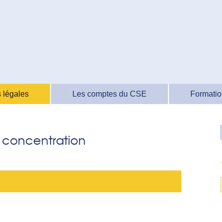
 légales
Les comptes du CSE
Formatio
e concentration