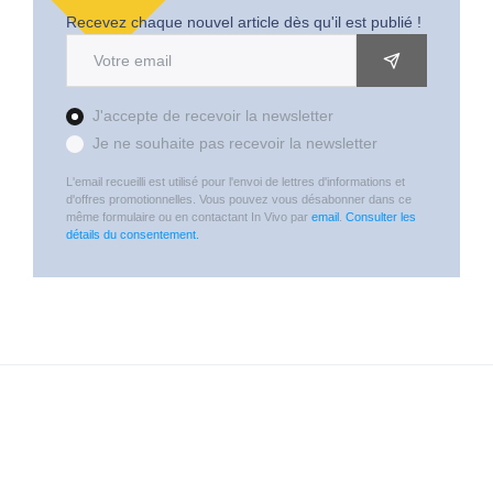
Recevez chaque nouvel article dès qu'il est publié !
Adresse email
OK
J'accepte de recevoir la newsletter
Je ne souhaite pas recevoir la newsletter
L'email recueilli est utilisé pour l'envoi de lettres d'informations et
d'offres promotionnelles. Vous pouvez vous désabonner dans ce
même formulaire ou en contactant In Vivo par
email
.
Consulter les
détails du consentement.