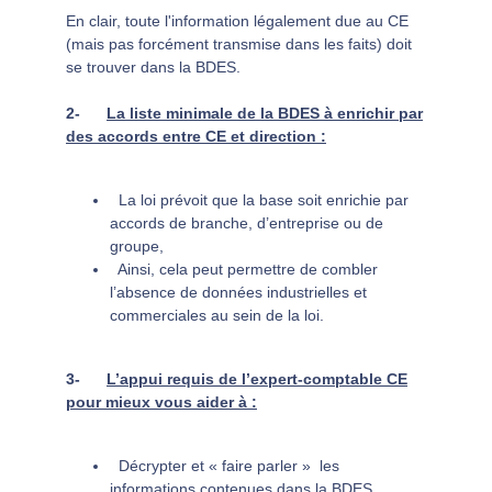
En clair, toute l'information légalement due au CE
(mais pas forcément transmise dans les faits) doit
se trouver dans la BDES.
2-
La liste minimale de la BDES à enrichir par
des accords entre CE et direction :
La loi prévoit que la base soit enrichie par
accords de branche, d’entreprise ou de
groupe,
Ainsi, cela peut permettre de combler
l’absence de données industrielles et
commerciales au sein de la loi.
3-
L’appui requis de l’expert-comptable CE
pour mieux vous aider à :
Décrypter et « faire parler » les
informations contenues dans la BDES,