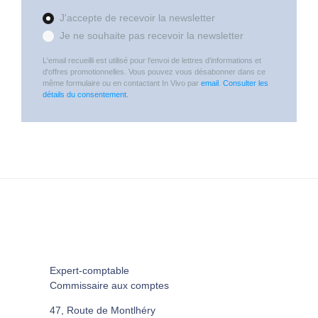
J'accepte de recevoir la newsletter
Je ne souhaite pas recevoir la newsletter
L'email recueilli est utilisé pour l'envoi de lettres d'informations et
d'offres promotionnelles. Vous pouvez vous désabonner dans ce
même formulaire ou en contactant In Vivo par
email
.
Consulter les
détails du consentement.
Expert-comptable
Commissaire aux comptes
47, Route de Montlhéry