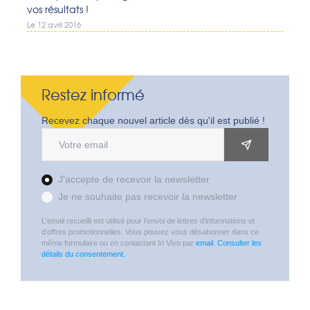
vos résultats !
Le 12 avril 2016
Restez informé
Recevez chaque nouvel article dès qu'il est publié !
Adresse email
OK
J'accepte de recevoir la newsletter
Je ne souhaite pas recevoir la newsletter
L'email recueilli est utilisé pour l'envoi de lettres d'informations et
d'offres promotionnelles. Vous pouvez vous désabonner dans ce
même formulaire ou en contactant In Vivo par
email
.
Consulter les
détails du consentement.